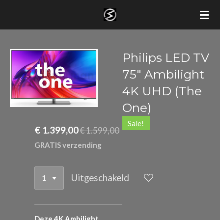
Ga
direct
naar
de
Philips LED TV
hoofdinhoud
75" Ambilight
4K UHD (The
One)
Sale!
€ 1.399,00
€ 1.599,00
GRATIS verzending
Uitgeschakeld
Deze 4K Ambilight